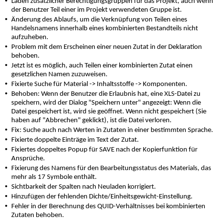
•
Laden zusätzlicher Berechtigungsgruppen für das Projekt, auch wenn
der Benutzer Teil einer im Projekt verwendeten Gruppe ist.
•
Änderung des Ablaufs, um die Verknüpfung von Teilen eines
Handelsnamens innerhalb eines kombinierten Bestandteils nicht
aufzuheben.
•
Problem mit dem Erscheinen einer neuen Zutat in der Deklaration
behoben.
•
Jetzt ist es möglich, auch Teilen einer kombinierten Zutat einen
gesetzlichen Namen zuzuweisen.
•
Fixierte Suche für Material -> Inhaltsstoffe -> Komponenten.
•
Behoben: Wenn der Benutzer die Erlaubnis hat, eine XLS-Datei zu
speichern, wird der Dialog "Speichern unter" angezeigt: Wenn die
Datei gespeichert ist, wird sie geöffnet. Wenn nicht gespeichert (Sie
haben auf "Abbrechen" geklickt), ist die Datei verloren.
•
Fix: Suche auch nach Werten in Zutaten in einer bestimmten Sprache.
•
Fixierte doppelte Einträge im Text der Zutat.
•
Fixiertes doppeltes Popup für SAVE nach der Kopierfunktion für
Ansprüche.
•
Fixierung des Namens für den Bearbeitungsstatus des Materials, das
mehr als 17 Symbole enthält.
•
Sichtbarkeit der Spalten nach Neuladen korrigiert.
•
Hinzufügen der fehlenden Dichte/Einheitsgewicht-Einstellung.
•
Fehler in der Berechnung des QUID-Verhältnisses bei kombinierten
Zutaten behoben.