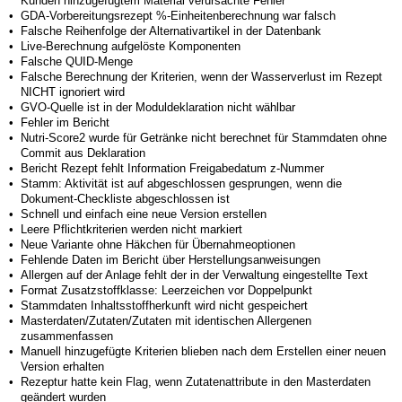
Kunden hinzugefügtem Material verursachte Fehler
•
GDA-Vorbereitungsrezept %-Einheitenberechnung war falsch
•
Falsche Reihenfolge der Alternativartikel in der Datenbank
•
Live-Berechnung aufgelöste Komponenten
•
Falsche QUID-Menge
•
Falsche Berechnung der Kriterien, wenn der Wasserverlust im Rezept
NICHT ignoriert wird
•
GVO-Quelle ist in der Moduldeklaration nicht wählbar
•
Fehler im Bericht
•
Nutri-Score2 wurde für Getränke nicht berechnet für Stammdaten ohne
Commit aus Deklaration
•
Bericht Rezept fehlt Information Freigabedatum z-Nummer
•
Stamm: Aktivität ist auf abgeschlossen gesprungen, wenn die
Dokument-Checkliste abgeschlossen ist
•
Schnell und einfach eine neue Version erstellen
•
Leere Pflichtkriterien werden nicht markiert
•
Neue Variante ohne Häkchen für Übernahmeoptionen
•
Fehlende Daten im Bericht über Herstellungsanweisungen
•
Allergen auf der Anlage fehlt der in der Verwaltung eingestellte Text
•
Format Zusatzstoffklasse: Leerzeichen vor Doppelpunkt
•
Stammdaten Inhaltsstoffherkunft wird nicht gespeichert
•
Masterdaten/Zutaten/Zutaten mit identischen Allergenen
zusammenfassen
•
Manuell hinzugefügte Kriterien blieben nach dem Erstellen einer neuen
Version erhalten
•
Rezeptur hatte kein Flag, wenn Zutatenattribute in den Masterdaten
geändert wurden