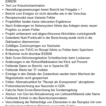
ERROR
•
Text zur Kreuzkontamination
•
Herstellungsanweisungen leerer Bericht bei Freigabe = *
•
Bericht zum Ereignis ist nicht derselbe wie in der Vorschau
•
Rezepturmodul neue Variante Fehler
•
Projektfilter fanden keine relevanten Ergebnisse
•
Nach Änderungen im Notensystem führte das Anlegen eines neuen
Projekts zu einem Fehler
•
Projekt umbenannt und abgeschlossene Aktivitäten zurückgestellt
•
Geänderte Nutri-Punktzahl in der Berechnung wurde nicht in die
Deklaration übernommen
•
Zufälliges Zurückspringen zur Startseite
•
Änderung von T/A/G im Rezept führte zu Fehler beim Speichern
•
B-Nummer nicht druckbar B32609
•
Nutri Score Aktivierungsbutton Schreibschutz beim Loslassen
•
Änderungen in der Rohstoffdeklaration bei Klick auf Prozent
•
Fehlende Daten im Bericht, nur in Sprache DE
•
Fehlende Werte bei "0" melden
•
Einträge in den Details der Zutatenliste werden beim Wechsel der
Registerkarte nicht gespeichert
•
Fehler: Alternativartikel für "Rezept als Komponente" akzeptieren
•
Portionsbezeichnung aus Nussnote in GDA
•
Falsche Nutri-Score-Berechnung bei Sonderregelung
•
Absturz von Gen bei Aktualisierung von Lieferant/Material oder Name
•
Fehlende Einheit in den Berichtsstammdaten
•
Verschiebung der Reihenfolge von Elementen in der Rezeptur mit vom