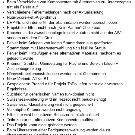
•
Beim Verschieben von Komponenten mit Alternativen zu Unterrezepten
tritt ein Fehler auf
•
Verschiedene Fehlermeldungen nach der Aktualisierung
•
Nutri-Score-Fett-Algorithmus
•
ERP-Nr. und interne Nr. der Stammdaten werden überschrieben
•
Projektfilter filtert nicht nach „Kein Partner“ Checkbox
•
Kopieren in die Zwischenablage kopiert Zutaten nicht aus der AWL
sondern aus dem Fließtext
•
Fehler beim Anlegen von leeren Stammdaten aus geöffneten
Stammdaten mit Lieferantenwahl ungleich Null im Status
•
Fehler beim Hinzufügen eines alternativen Materials, nachdem es
gelöscht wurde
•
Kriterium Struktur: Übersetzung für Fläche und Bereich falsch +
Zeichenbegrenzung
•
Nährwerttabelleneinstellungen werden nicht übernommen
•
Neue Variante A1 vs B1
•
Gespeicherte Prozedur für Projekt ToDo liefert nicht die erwarteten
Ergebnisse
•
Suchfeld für generischen Namen funktioniert nicht
•
Swissness-Änderung wird im Rezept nicht berücksichtigt
•
Swissness: Klassifizierung wird nicht gespeichert
•
Verknüpfte Kriterien werden nicht angezeigt
•
Filterliste wird bei aktivem Benutzer nicht aktualisiert
•
Teilrezeptur mit alternativen Komponenten auflösen
•
Das Projekt kann nicht geändert werden
•
Beim Übersetzen einer Fertigungsanweisung werden die zu