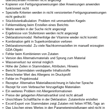
übersetzenden Kriterien nicht angezeigt
•
Kopieren von Fertigungsanweisungen über Anweisungen anwenden
funktioniert nicht
•
Spezielle Kriterien werden in nicht versionierten Fertigungsanweisungen
nicht gedruckt
•
Stücklistenkalkulation: Problem mit ummantelten Kegeln
•
Fehlermeldung beim Erstellen eines Berichts
•
Werte werden in der Suche nicht angezeigt
•
Ergebnisse von Stufentoren werden nicht angezeigt
•
Deklarationsmodul: Reihenfolge der Vitamine wieder nicht korrekt
•
Kombination geht in Superkombination verloren
•
Deklarationsmodul: Zu viele Nachkommastellen im manuell erzeugten
GDA-Objekt
•
Fehler beim Kombinieren von Zutaten
•
Version des Alternativmaterials und Sprung zum Material
•
Wasserverlust nur einmal möglich
•
Höhe der Zeilen in Stammdaten, Attributen, Hinweis
•
Bericht Stammdaten verdoppelte Inhaltsstoffe
•
Berechneter Wert des Allergens im Druckprofil
•
Fehler im Projektmodul
•
Rezeptur: Alternative Materialbezeichnung in falscher Sprache
•
Rezept für vom Verbraucher hinzugefügte Materialien
•
Ein weiteres Problem mit Allergeninformationen
•
Preise der gelagerten Alternativartikel sind nicht aktuell
•
Unsichtbare Schaltfläche in der Deklaration: Zutatenliste erstellen
•
Excel-Export von Stammdaten zeigt Zutaten mit fetten HTML-Tags an
•
Das Löschen eines Wertes in den Parametereinstellungen wird nicht in